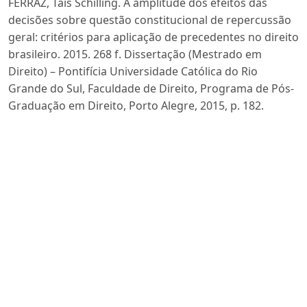
FERRAZ, Taís Schilling. A amplitude dos efeitos das
decisões sobre questão constitucional de repercussão
geral: critérios para aplicação de precedentes no direito
brasileiro. 2015. 268 f. Dissertação (Mestrado em
Direito) – Pontifícia Universidade Católica do Rio
Grande do Sul, Faculdade de Direito, Programa de Pós-
Graduação em Direito, Porto Alegre, 2015, p. 182.
GONÇALVES, M. A. Organização e funcionamento do
SUS. Florianópolis: Departamento de Ciências da
Administração/UFSC, 2014. 132p.
LUNARDI, Fabrício Castagna. Curso de direito
processual civil. 3. ed. São Paulo: Saraiva Educação,
2019, p.673.
MARQUES, Aline et al. Judicialização da saúde e
medicalização: uma análise das orientações do
Conselho Nacional de Justiça. Instituto de Estudos