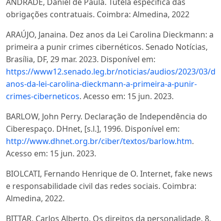
ANDRADE, Daniel de Paula. Tutela específica das
obrigações contratuais. Coimbra: Almedina, 2022
ARAÚJO, Janaina. Dez anos da Lei Carolina Dieckmann: a
primeira a punir crimes cibernéticos. Senado Notícias,
Brasília, DF, 29 mar. 2023. Disponível em:
https://www12.senado.leg.br/noticias/audios/2023/03/de
anos-da-lei-carolina-dieckmann-a-primeira-a-punir-
crimes-ciberneticos
. Acesso em: 15 jun. 2023.
BARLOW, John Perry. Declaração de Independência do
Ciberespaço. DHnet, [s.l.], 1996. Disponível em:
http://www.dhnet.org.br/ciber/textos/barlow.htm
.
Acesso em: 15 jun. 2023.
BIOLCATI, Fernando Henrique de O. Internet, fake news
e responsabilidade civil das redes sociais. Coimbra:
Almedina, 2022.
BITTAR, Carlos Alberto. Os direitos da personalidade. 8.