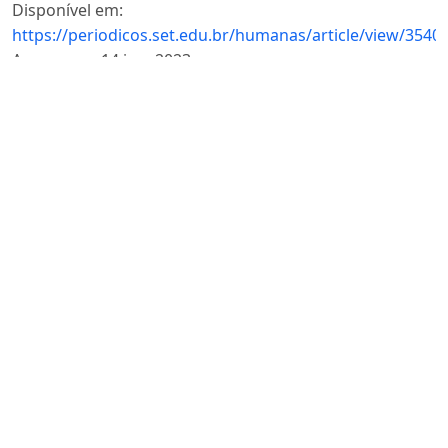
Disponível em:
https://periodicos.set.edu.br/humanas/article/view/3540
Acesso em: 14 jun. 2023.
SCHREIBER, Anderson. Direitos da personalidade. 2. ed.
São Paulo: Atlas, 2013.
SPADONI, Joaquim Felipe. Ação inibitória: a ação
preventiva prevista no art. 461 do CPC. São Paulo:
Revista dos Tribunais, 2002.
THEODORO JUNIOR, Humberto. Dano Moral. 8. ed. São
Paulo: Grupo GEN, 2016.
WAKEFIELD, Jane. Guerra na Ucrânia: os “presidentes
deepfake’” usados na propaganda do conflito. BBC,
[s.l.], 18 mar.2022. Disponível em:
https://www.bbc.com/portuguese/internacional-
60791955
. Acesso em: 15 jun. 2023.