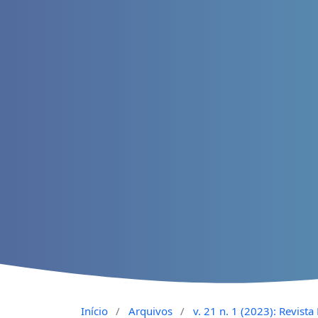
Início
/
Arquivos
/
v. 21 n. 1 (2023): Revist