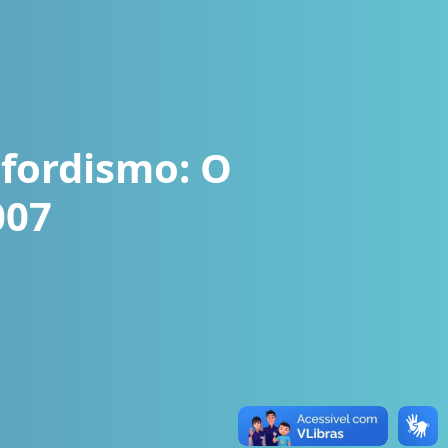
-fordismo: O
007