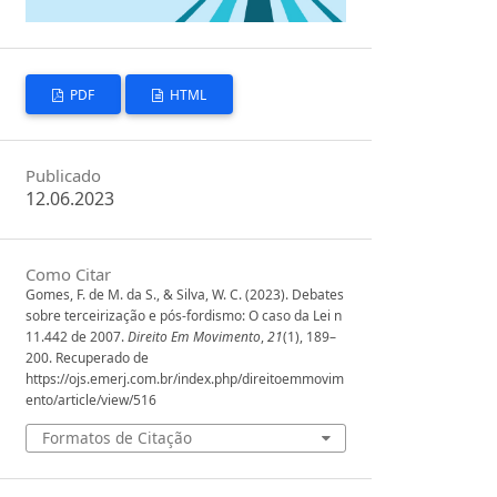
PDF
HTML
Publicado
12.06.2023
Como Citar
Gomes, F. de M. da S., & Silva, W. C. (2023). Debates
sobre terceirização e pós-fordismo: O caso da Lei n
11.442 de 2007.
Direito Em Movimento
,
21
(1), 189–
200. Recuperado de
https://ojs.emerj.com.br/index.php/direitoemmovim
ento/article/view/516
Formatos de Citação