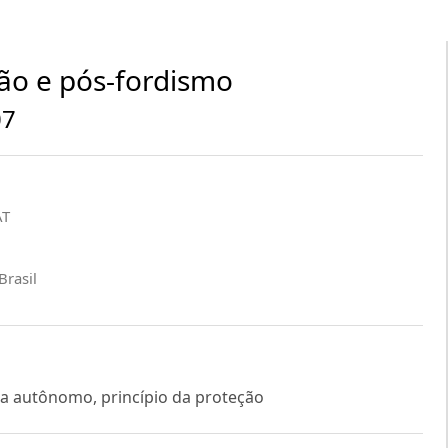
ção e pós-fordismo
07
AT
Brasil
ga autônomo, princípio da proteção