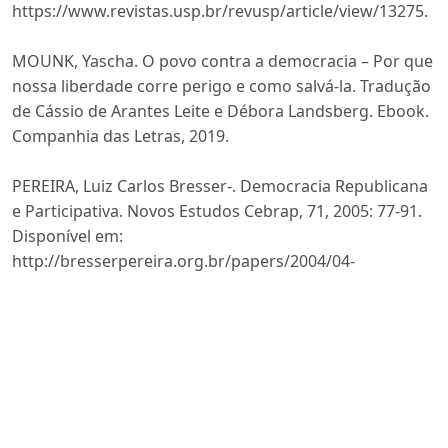
https://www.revistas.usp.br/revusp/article/view/13275.
MOUNK, Yascha. O povo contra a democracia – Por que
nossa liberdade corre perigo e como salvá-la. Tradução
de Cássio de Arantes Leite e Débora Landsberg. Ebook.
Companhia das Letras, 2019.
PEREIRA, Luiz Carlos Bresser-. Democracia Republicana
e Participativa. Novos Estudos Cebrap, 71, 2005: 77-91.
Disponível em:
http://bresserpereira.org.br/papers/2004/04-
85democraciarepublicana_participativa-cebrap.pdf.
RIBEIRO, Renato Janine. Pensar a República. Capítulo:
Democracia versus República: a questão do desejo nas
lutas sociais. Belo Horizonte: Editora UFMG.
Organizador: Newton Bignotto, 2 ed., 2008.