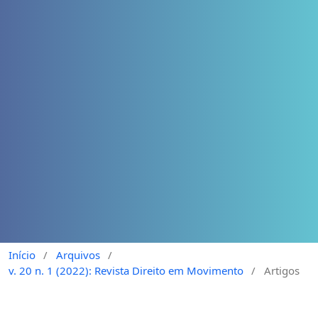
Início
/
Arquivos
/
v. 20 n. 1 (2022): Revista Direito em Movimento
/
Artigos