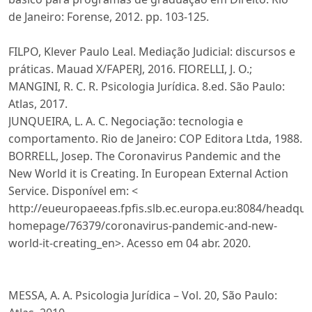
de Janeiro: Forense, 2012. pp. 103-125.
FILPO, Klever Paulo Leal. Mediação Judicial: discursos e
práticas. Mauad X/FAPERJ, 2016. FIORELLI, J. O.;
MANGINI, R. C. R. Psicologia Jurídica. 8.ed. São Paulo:
Atlas, 2017.
JUNQUEIRA, L. A. C. Negociação: tecnologia e
comportamento. Rio de Janeiro: COP Editora Ltda, 1988.
BORRELL, Josep. The Coronavirus Pandemic and the
New World it is Creating. In European External Action
Service. Disponível em: <
http://eueuropaeeas.fpfis.slb.ec.europa.eu:8084/headqu
homepage/76379/coronavirus-pandemic-and-new-
world-it-creating_en>. Acesso em 04 abr. 2020.
MESSA, A. A. Psicologia Jurídica – Vol. 20, São Paulo: