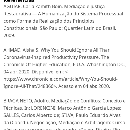
AGUIAR, Carla Zamith Boin. Mediação e Justiça
Restaurativa — A Humanização do Sistema Processual
como Forma de Realização dos Princípios
Constitucionais. São Paulo: Quartier Latin do Brasil.
2009.
AHMAD, Aisha S. Why You Should Ignore All Thar
Coronavirus-Inspired Productivity Pressure. The
Chronicle Of Higher Education, E.U.A. Whashington D.C.,
04 abr. 2020. Disponível em: <
https://www.chronicle.com/article/Why-You-Should-
Ignore-All-That/248366>. Acesso em 04 abr. 2020.
BRAGA NETO, Adolfo. Mediação de Conflitos: Conceito e
Técnicas. In: LORENCINI, Marco Antônio Garcia Lopes;
SALLES, Carlos Alberto de; SILVA, Paulo Eduardo Alves
da (Coord.). Negociação, Mediação e Arbitragem: Curso
básico para programas de graduação em Direito. Rio