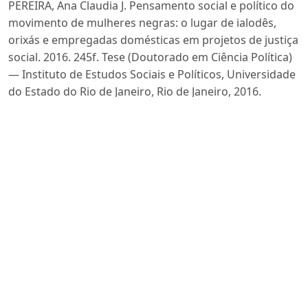
PEREIRA, Ana Claudia J. Pensamento social e político do
movimento de mulheres negras: o lugar de ialodês,
orixás e empregadas domésticas em projetos de justiça
social. 2016. 245f. Tese (Doutorado em Ciência Política)
— Instituto de Estudos Sociais e Políticos, Universidade
do Estado do Rio de Janeiro, Rio de Janeiro, 2016.
POHLHAUS JR., Gaile. Varieties of Epistemic Injustices.
In: KIDD, Ian James; MEDINA, José; JR. POHLHAUS, Gaile.
The Routledge Handbook of Epistemic Injustice.
London: Routledge, 2017.