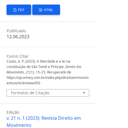
PDF
HTML
Publicado
12.06.2023
Como Citar
Couto, A. P. (2023). A liberdade e a lei na
constituição de São Tomé e Príncipe.
Direito Em
Movimento
,
21
(1), 15–25. Recuperado de
https://ojs.emerj.com.br/index.php/direitoemmovim
ento/article/view/450
Formatos de Citação
Edição
v. 21 n. 1 (2023): Revista Direito em
Movimento