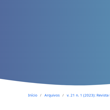
Início
/
Arquivos
/
v. 21 n. 1 (2023): Revist