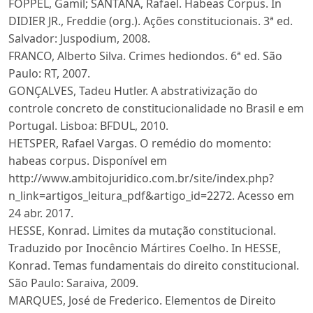
FOPPEL, Gamil; SANTANA, Rafael. Habeas Corpus. In
DIDIER JR., Freddie (org.). Ações constitucionais. 3ª ed.
Salvador: Juspodium, 2008.
FRANCO, Alberto Silva. Crimes hediondos. 6ª ed. São
Paulo: RT, 2007.
GONÇALVES, Tadeu Hutler. A abstrativização do
controle concreto de constitucionalidade no Brasil e em
Portugal. Lisboa: BFDUL, 2010.
HETSPER, Rafael Vargas. O remédio do momento:
habeas corpus. Disponível em
http://www.ambitojuridico.com.br/site/index.php?
n_link=artigos_leitura_pdf&artigo_id=2272. Acesso em
24 abr. 2017.
HESSE, Konrad. Limites da mutação constitucional.
Traduzido por Inocêncio Mártires Coelho. In HESSE,
Konrad. Temas fundamentais do direito constitucional.
São Paulo: Saraiva, 2009.
MARQUES, José de Frederico. Elementos de Direito