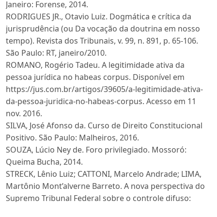
Janeiro: Forense, 2014.
RODRIGUES JR., Otavio Luiz. Dogmática e crítica da
jurisprudência (ou Da vocação da doutrina em nosso
tempo). Revista dos Tribunais, v. 99, n. 891, p. 65-106.
São Paulo: RT, janeiro/2010.
ROMANO, Rogério Tadeu. A legitimidade ativa da
pessoa jurídica no habeas corpus. Disponível em
https://jus.com.br/artigos/39605/a-legitimidade-ativa-
da-pessoa-juridica-no-habeas-corpus. Acesso em 11
nov. 2016.
SILVA, José Afonso da. Curso de Direito Constitucional
Positivo. São Paulo: Malheiros, 2016.
SOUZA, Lúcio Ney de. Foro privilegiado. Mossoró:
Queima Bucha, 2014.
STRECK, Lênio Luiz; CATTONI, Marcelo Andrade; LIMA,
Martônio Mont’alverne Barreto. A nova perspectiva do
Supremo Tribunal Federal sobre o controle difuso:
Mutação constitucional e limites da legitimidade da