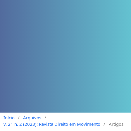
Início
/
Arquivos
/
v. 21 n. 2 (2023): Revista Direito em Movimento
/
Artigos