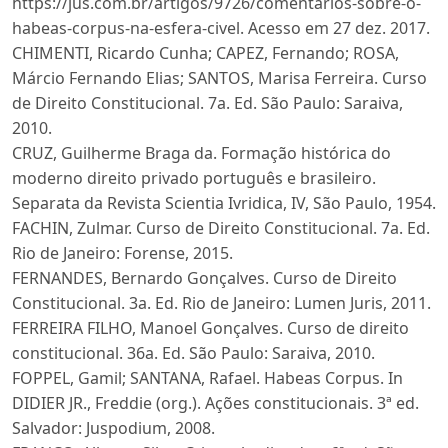
https://jus.com.br/artigos/9726/comentarios-sobre-o-
habeas-corpus-na-esfera-civel. Acesso em 27 dez. 2017.
CHIMENTI, Ricardo Cunha; CAPEZ, Fernando; ROSA,
Márcio Fernando Elias; SANTOS, Marisa Ferreira. Curso
de Direito Constitucional. 7a. Ed. São Paulo: Saraiva,
2010.
CRUZ, Guilherme Braga da. Formação histórica do
moderno direito privado português e brasileiro.
Separata da Revista Scientia Ivridica, IV, São Paulo, 1954.
FACHIN, Zulmar. Curso de Direito Constitucional. 7a. Ed.
Rio de Janeiro: Forense, 2015.
FERNANDES, Bernardo Gonçalves. Curso de Direito
Constitucional. 3a. Ed. Rio de Janeiro: Lumen Juris, 2011.
FERREIRA FILHO, Manoel Gonçalves. Curso de direito
constitucional. 36a. Ed. São Paulo: Saraiva, 2010.
FOPPEL, Gamil; SANTANA, Rafael. Habeas Corpus. In
DIDIER JR., Freddie (org.). Ações constitucionais. 3ª ed.
Salvador: Juspodium, 2008.