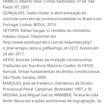
FRANCO, Alberto Silva. Crimes hediondos. 6ª ed. São
Paulo: RT, 2007.
GONÇALVES, Tadeu Hutler. A abstrativização do
controle concreto de constitucionalidade no Brasil e em
Portugal. Lisboa: BFDUL, 2010.
HETSPER, Rafael Vargas. O remédio do momento:
habeas corpus. Disponível em
http://www.ambitojuridico.com.br/site/index.php?
n_link=artigos_leitura_pdf&artigo_id=2272. Acesso em
24 abr. 2017.
HESSE, Konrad. Limites da mutação constitucional.
Traduzido por Inocêncio Mártires Coelho. In HESSE,
Konrad. Temas fundamentais do direito constitucional.
São Paulo: Saraiva, 2009.
MARQUES, José de Frederico. Elementos de Direito
Processual Penal. Campinas: Bookseller, 1997, v. IV.
MEDINA, José Miguel Garcia; WAMBIER, Teresa Arruda
Alvim. Recursos e ações autônomas de impugnação. 3a.