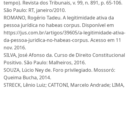
tempo). Revista dos Tribunais, v. 99, n. 891, p. 65-106.
São Paulo: RT, janeiro/2010.
ROMANO, Rogério Tadeu. A legitimidade ativa da
pessoa jurídica no habeas corpus. Disponível em
https://jus.com.br/artigos/39605/a-legitimidade-ativa-
da-pessoa-juridica-no-habeas-corpus. Acesso em 11
nov. 2016.
SILVA, José Afonso da. Curso de Direito Constitucional
Positivo. São Paulo: Malheiros, 2016.
SOUZA, Lúcio Ney de. Foro privilegiado. Mossoró:
Queima Bucha, 2014.
STRECK, Lênio Luiz; CATTONI, Marcelo Andrade; LIMA,
Martônio Mont’alverne Barreto. A nova perspectiva do
Supremo Tribunal Federal sobre o controle difuso:
Mutação constitucional e limites da legitimidade da
jurisdição constitucional. Disponível em
http://www.mundojuridico.adv.br/sis_artigos/artigos.asp
codigo=912 Acesso em 17 set. 2015.