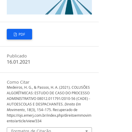
PDF
Publicado
16.01.2021
Como Citar
Medeiros, H. G., & Passos, H. A. (2021). COLUSÕES
ALGORÍTMICAS: ESTUDO DE CASO DO PROCESSO
ADMINISTRATIVO 08012.011791/2010-56 (CADE) -
AUTOESCOLAS E DESPACHANTES.
Direito Em
Movimento
,
18
(3), 154–175. Recuperado de
https://ojs.emerj.com.br/index.php/direitoemmovim
ento/article/view/334
Formatos de Citação