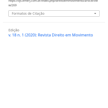
https://ojs.emerj.com.br/index.php/direitoemmovimento/article/vie
w/269
Formatos de Citação
Edição
v. 18 n. 1 (2020): Revista Direito em Movimento
Seção
Comentários
Licença
Autores que publicam nesta revista concordam com
os seguintes termos:
Autores mantém os direitos autorais e concedem
à revista o direito de primeira publicação, com o
trabalho simultaneamente licenciado sob
a
Creative Commons - Atribuição 4.0
Internacional
que permite o compartilhamento do