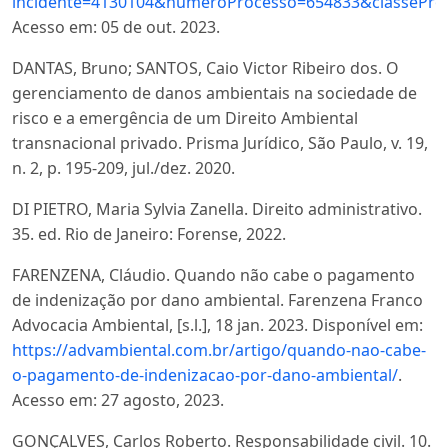
incidente=4130104&numeroProcesso=654833&classePr
Acesso em: 05 de out. 2023.
DANTAS, Bruno; SANTOS, Caio Victor Ribeiro dos. O
gerenciamento de danos ambientais na sociedade de
risco e a emergência de um Direito Ambiental
transnacional privado. Prisma Jurídico, São Paulo, v. 19,
n. 2, p. 195-209, jul./dez. 2020.
DI PIETRO, Maria Sylvia Zanella. Direito administrativo.
35. ed. Rio de Janeiro: Forense, 2022.
FARENZENA, Cláudio. Quando não cabe o pagamento
de indenização por dano ambiental. Farenzena Franco
Advocacia Ambiental, [s.l.], 18 jan. 2023. Disponível em:
https://advambiental.com.br/artigo/quando-nao-cabe-
o-pagamento-de-indenizacao-por-dano-ambiental/
.
Acesso em: 27 agosto, 2023.
GONÇALVES, Carlos Roberto. Responsabilidade civil. 10.