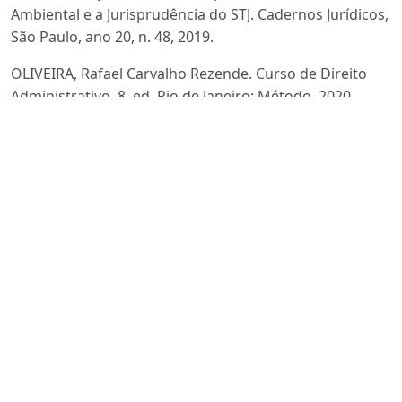
Ambiental e a Jurisprudência do STJ. Cadernos Jurídicos,
São Paulo, ano 20, n. 48, 2019.
OLIVEIRA, Rafael Carvalho Rezende. Curso de Direito
Administrativo. 8. ed. Rio de Janeiro: Método, 2020.
PARANÁ. Lei Municipal n.º 28/1989. institui o Código de
Posturas do Município de Terra Rica/PR. Diário Oficial
do Paraná, 1989. Disponível em:
http://www.ceama.mpba.mp.br/biblioteca-virtual-
nusf/doc_view/3637-acp-criacao-area-urbana.html
.
Acesso em: 05 de out. 2023.
RODRIGUES, Marcelo Abelha. Direito ambiental
esquematizado. 9. ed. São Paulo: SaraivaJur, 2022.
SILVA, Danny Monteiro da. Dano ambiental e sua
reparação. Curitiba: Juruá, 2006
SOUSA JUNIOR, Eurípedes José. Responsabilidade civil