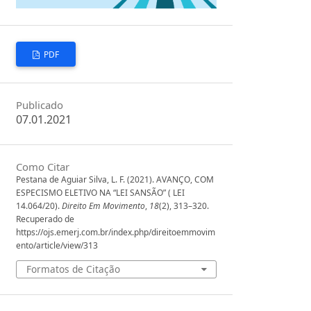
PDF
Publicado
07.01.2021
Como Citar
Pestana de Aguiar Silva, L. F. (2021). AVANÇO, COM
ESPECISMO ELETIVO NA “LEI SANSÃO” ( LEI
14.064/20).
Direito Em Movimento
,
18
(2), 313–320.
Recuperado de
https://ojs.emerj.com.br/index.php/direitoemmovim
ento/article/view/313
Formatos de Citação