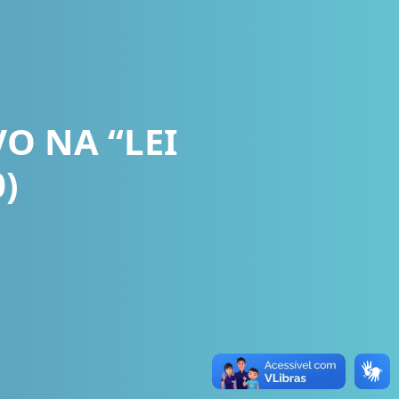
O NA “LEI
0)