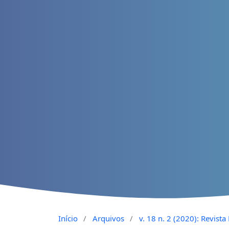
Início
/
Arquivos
/
v. 18 n. 2 (2020): Revist