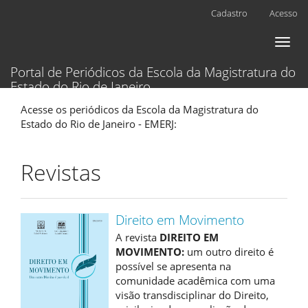
Navegação
Cadastro
Acesso
Principal
Conteúdo
Toggl
principal
naviga
Barra
Portal de Periódicos da Escola da Magistratura do
Lateral
Estado do Rio de Janeiro
Acesse os periódicos da Escola da Magistratura do
Estado do Rio de Janeiro - EMERJ:
Revistas
Direito em Movimento
A revista
DIREITO EM
MOVIMENTO:
um outro direito é
possível se apresenta na
comunidade acadêmica com uma
visão transdisciplinar do Direito,