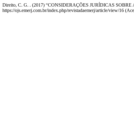
Direito, C. G. . (2017) “CONSIDERAÇÕES JURÍDICAS S
https://ojs.emerj.com.br/index.php/revistadaemerj/article/view/16 (Ac