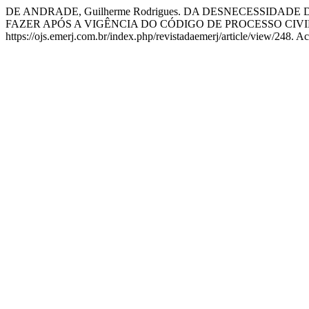
DE ANDRADE, Guilherme Rodrigues. DA DESNECESSID
FAZER APÓS A VIGÊNCIA DO CÓDIGO DE PROCESSO CIVIL
https://ojs.emerj.com.br/index.php/revistadaemerj/article/view/248. A