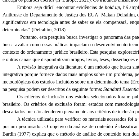
Embora seja difícil encontrar evidências de
hold-up
, há ampl
Antitruste do Departamento de Justiça dos EUA, Makan
Delrahim
,
significativos em tecnologia antes de saber se ela compensará, en
determinadas" (
Delrahim
, 2018).
Portanto, esta pesquisa busca investigar o panorama das pat
busca avaliar como essas práticas impactam o desenvolvimento tecnoló
contexto do ordenamento jurídico brasileiro. Esta pesquisa exploratóri
e outros canais que disponibilizam artigos, livros, teses, dissertações
A revisão integrativa da literatura é um método que busca sint
integrativa porque fornece dados mais amplos sobre um problema, perm
metodológicas dos estudos incluídos sobre um determinado tema (
Erc
na pesquisa podem ser descritos da seguinte forma:
Standard
Essentia
Os critérios de inclusão dos estudos selecionados foram: p
brasileiro. Os critérios de exclusão foram: estudos com metodolog
descartados por não atenderem plenamente aos critérios de inclusão pr
A técnica utilizada para verificar os materiais acessados foi 
por um pesquisador. O objetivo da análise de conteúdo é classifica
Bardin
(1977) explica que o método de análise de conteúdo tem duas 