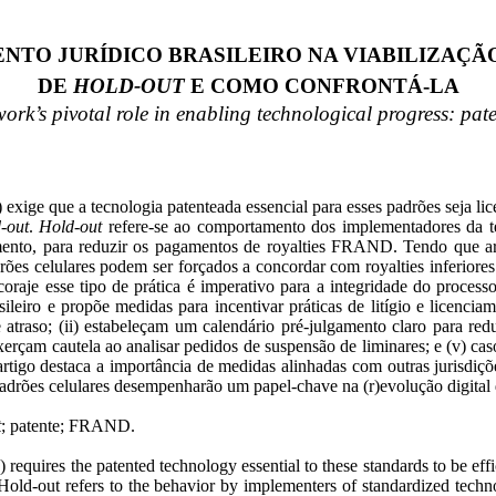
TO JURÍDICO BRASILEIRO NA VIABILIZAÇÃ
DE
HOLD-OUT
E COMO CONFRONTÁ-LA
ork’s pivotal role in enabling technological progress: pat
xige que a tecnologia patenteada essencial para esses padrões seja lic
d
-out
.
Hold
-out
refere-se ao comportamento dos implementadores da te
amento, para reduzir os pagamentos de royalties FRAND. Tendo que arc
drões celulares podem ser forçados a concordar com royalties inferiores 
raje esse tipo de prática é imperativo para a integridade do processo
eiro e propõe medidas para incentivar práticas de litígio e licenciam
 atraso; (
ii
) estabeleçam um calendário pré-julgamento claro para reduz
xerçam cautela ao analisar pedidos de suspensão de liminares; e (v) c
rtigo destaca a importância de medidas alinhadas com outras jurisdiçõe
 padrões celulares desempenharão um papel-chave na (r)evolução digital 
t
; patente; FRAND.
 requires the patented technology essential to these standards to be ef
 Hold-out refers to the behavior by implementers of standardized techno