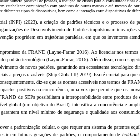
 maior número possível de pessoas, a redução de custos para o consumidor final 
dem estabelecer comunicação com produtos de outras marcas e até mesmo de outr
iferentes tipos de dispositivos, bem como a interação entre dispositivos de difere
rial (INPI) (2023), a criação de padrões técnicos e o processo de 
Organizações de Desenvolvimento de Padrões impulsionam inovações su
nvenção
progridem em trajetórias paralelas, em que os inventores atend
 compromisso da FRAND (
Layne-Farrar
, 2016). Ao licenciar nos term
 do padrão tecnológico (
Layne-Farrar
, 2016). Além disso, como sugerid
nvolvimento de novos padrões, garantindo um ecossistema tecnológic
ais a preços razoáveis (
Ship
Global IP, 2019). Isso é crucial para qu
Consequentemente, diz-se que as normas acessíveis nos termos da FR
mpactos positivos na concorrência, uma vez que permite que os inova
FRAND de
SEPs
possibilitam a interoperabilidade entre produtos de
vel global (um objetivo do Brasil), intensifica a concorrência e amp
 garantem um nível mínimo de segurança e qualidade aos consumidor
mover a padronização celular, o que requer um sistema de patentes equ
estir em futuras gerações de padrões, o comportamento de
hold
-out