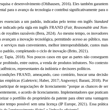
esquisa e desenvolvimento (
Ohlhausen
, 2016). Eles também garantem
al para o avanço da tecnologia e contribui significativamente para o
es essenciais a um padrão, indicadas pelo termo em inglês
Standard
rme indicado pela sigla em inglês FRAND (
Fair,
Reasonable
and
Non-
e royalties razoáveis (
Bera
, 2024). Ao mesmo tempo, os inovadores
vançam a inovação tecnológica, permitindo acesso ao público, mas
e serviços mais convenientes, melhor interoperabilidade, custos mais
o padrão, completando o ciclo de inovação (Brito, 2021).
nz
;
Tapia
, 2018). Nos poucos casos em que as partes não conseguem
 proibindo, entre outros, a venda de produtos infratores. No contexto
adêmicos, representantes da indústria e decisores políticos.
das condições FRAND, ameaçando, caso contrário, buscar uma decisão
ias empíricas (
Galetovic
; Haber, 2017;
Angwenyi
;
Barani
, 2018). Por
participar de negociações de licenciamento "porque as chances de ser
quentemente, o acordo de licenciamento. Implementadores que praticam
izar o portfólio do proprietário da patente para obter uma vantagem
aior tempo possível sem uma licença (IP
Europe
, 2021). Essa prática
s de "enriquecimento ilícito" e "infração eficiente".