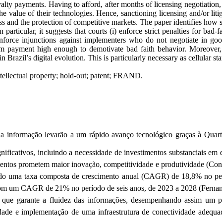
y payments. Having to afford, after months of licensing negotiation, a
he value of their technologies. Hence, sanctioning licensing and/or liti
process and the protection of competitive markets. The paper identifies 
particular, it suggests that courts (
i
) enforce strict penalties for bad-fa
 enforce injunctions against implementers who do not negotiate in goo
erim payment high enough to demotivate bad faith behavior. Moreover,
in Brazil’s digital evolution. This is particularly necessary as cellular st
tellectual
property
;
hold
-out;
patent
; FRAND.
 da informação levarão a um rápido avanço tecnológico graças à Quar
gnificativos, incluindo a necessidade de investimentos substanciais em
mentos prometem maior inovação, competitividade e produtividade (
Conf
ando uma taxa composta de crescimento anual (CAGR) de 18,8% no per
 com um CAGR de 21% no período de seis anos, de 2023 a 2028 (Fernan
, que garante a fluidez das informações, desempenhando assim um p
lidade e implementação de uma infraestrutura de conectividade adequ