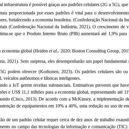
Tal infraestrutura é possível graças aos padrões celulares (2G a 5G), q
utura proporcionada por esses padrões é vital para o desenvolviment
res, fortalecendo a economia brasileira. (
Confederação Nacional da Ind
iais (
Confederação Nacional da Indústria, 2021)
. O crescimento de v
stima-se que o Produto Interno Bruto (PIB) aumentará até 1,9% para
 economia global (
Heiden
et al
., 2020; Boston Consulting
Group
, 201
ria, 2021)
. Sem surpresa, eles desempenharão um papel fundamental n
o
5G
podem oferecer (
Korhonen
, 2023). Os padrões celulares são ou 
l, veículos autônomos e fábricas inteligentes.
uindo a
IoT
gerem receitas substanciais. Estimativas preveem que hav
hões e US$ 11,1 trilhões para a economia global, representando até 1
 mundo (Cisco, 2013). De acordo com a
McKinsey
, a implementação de
e manutenção de equipamentos em 10% a 40%, uma redução no uso de e
o de um padrão celular requer cerca de dez anos de trabalho exaust
ento no campo das tecnologias da informação e comunicação (TIC) evid