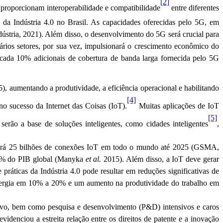
[2]
ue proporcionam interoperabilidade e compatibilidade
entre diferentes
o da Indústria 4.0 no Brasil. As capacidades oferecidas pelo 5G, em
ústria, 2021)
. Além disso, o desenvolvimento do 5G será crucial para
ários setores, por sua vez, impulsionará o crescimento econômico do
 cada 10% adicionais de cobertura de banda larga fornecida pelo
5G
5), aumentando a produtividade, a eficiência operacional e habilitando
[4]
o sucesso da Internet das Coisas (
IoT
).
Muitas aplicações de
IoT
[5]
serão a base de soluções inteligentes, como cidades inteligentes
,
erá 25 bilhões de conexões
IoT
em todo o mundo até 2025 (GSMA,
1% do PIB global (
Manyka
et al.
2015). Além disso, a
IoT
deve gerar
 práticas da Indústria 4.0 pode resultar em reduções significativas de
nergia em 10% a 20% e um aumento na produtividade do trabalho em
ivo, bem como pesquisa e desenvolvimento (P&D) intensivos e caros
enciou a estreita relação entre os direitos de patente e a inovação