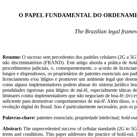
O PAPEL FUNDAMENTAL DO ORDENAMEN
The Brazilian legal framew
Resumo:
O sucesso sem precedentes dos padrões celulares (2G a 5G) e
não discriminatórios (FRAND). Este artigo aborda a prática de
hol
procedimentos judiciais, e, consequentemente, o acordo de licenci
longos e dispendiosos, os proprietários de patentes essenciais aos pa
licenciamento e/ou litígios e promover um ambiente legal que desenco
como alguns implementadores podem abusar do sistema jurídico brasil
penalidades rigorosas para litígios de má-fé, especialmente táticas de
liminares contra implementadores que não negociam de boa-fé; (
iv
) e
suficiente para desmotivar comportamentos de má-fé. Além disso, o a
evolução digital do Brasil. Isso é particularmente necessário, pois os
Palavras-chave:
patentes essenciais; propriedade intelectual;
hold
-ou
Abstract:
The unprecedented success of cellular standards (2G to 5G)
terms and conditions. This paper addresses the practice of hold-out.