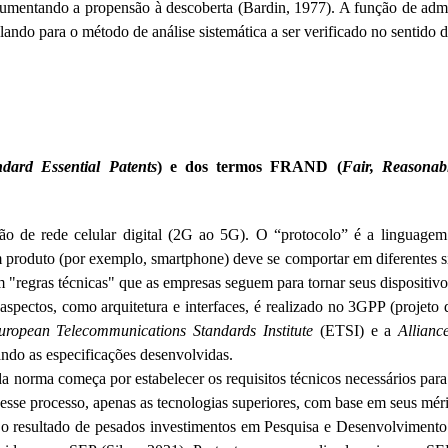
, aumentando a propensão à descoberta (
Bardin
, 1977). A função de admi
pelando para o método de análise sistemática a ser verificado no senti
ndard
Essential
Patents
) e dos termos FRAND (
Fair,
Reasonab
o de rede celular digital (2G ao 5G). O “protocolo” é a linguagem
 produto (por exemplo, smartphone) deve se comportar em diferentes si
m "regras técnicas" que as empresas seguem para tornar seus dispositivo
spectos, como arquitetura e interfaces, é realizado no 3GPP (projeto
uropean
Telecommunications
Standards
Institute
(ETSI) e a
Allianc
ndo as especificações desenvolvidas.
 norma começa por estabelecer os requisitos técnicos necessários par
esse processo, apenas as tecnologias superiores, com base em seus mérit
 o resultado de pesados investimentos em Pesquisa e Desenvolvimento 