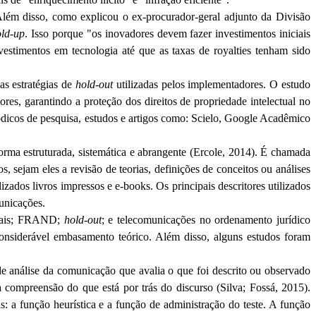
Além disso, como explicou o ex-procurador-geral adjunto da Divisão
old-up
. Isso porque "os inovadores devem fazer investimentos iniciais
estimentos em tecnologia até que as taxas de royalties tenham sido
as estratégias de
hold
-out
utilizadas pelos implementadores. O estudo
res, garantindo a proteção dos direitos de propriedade intelectual no
iódicos de pesquisa, estudos e artigos como:
Scielo
, Google Acadêmico
orma estruturada, sistemática e abrangente (
Ercole
, 2014). É chamada
 sejam eles a revisão de teorias, definições de conceitos ou análises
izados livros impressos e e-books. Os principais descritores utilizados
unicações.
nciais; FRAND;
hold
-out
; e telecomunicações no ordenamento jurídico
considerável embasamento teórico. Além disso, alguns estudos foram
e análise da comunicação que avalia o que foi descrito ou observado
a compreensão do que está por trás do discurso (Silva;
Fossá
, 2015).
 a função heurística e a função de administração do teste. A função