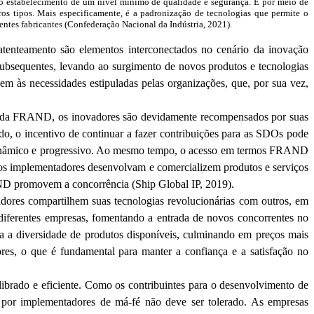
e o estabelecimento de um nível mínimo de qualidade e segurança. É por meio de
os tipos. Mais especificamente, é a padronização de tecnologias que permite o
ntes fabricantes (
Confederação Nacional da Indústria, 2021).
patenteamento são elementos interconectados no cenário da inovação
bsequentes, levando ao surgimento de novos produtos e tecnologias
em às necessidades estipuladas pelas organizações, que, por sua vez,
os da FRAND, os inovadores são devidamente recompensados por suas
o, o incentivo de continuar a fazer contribuições para as
SDOs
pode
o dinâmico e progressivo. Ao mesmo tempo, o acesso em termos FRAND
e os implementadores desenvolvam e comercializem produtos e serviços
AND promovem a concorrência (
Ship
Global IP, 2019).
dores compartilhem suas tecnologias revolucionárias com outros, em
 diferentes empresas, fomentando a entrada de novos concorrentes no
lia a diversidade de produtos disponíveis, culminando em preços mais
es, o que é fundamental para manter a confiança e a satisfação no
ilibrado e eficiente. Como os contribuintes para o desenvolvimento de
por implementadores de má-fé não deve ser tolerado. As empresas