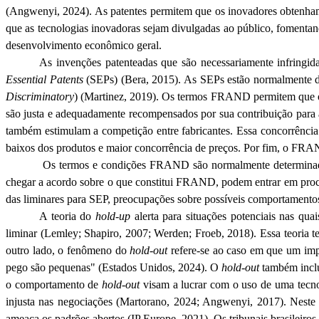
(
Angwenyi
, 2024). As patentes permitem que os inovadores obtenha
que as tecnologias inovadoras sejam divulgadas ao público, fomentan
desenvolvimento econômico geral.
As invenções patenteadas que são necessariamente infringi
Essential
Patents
(
SEPs
) (
Bera
, 2015). As
SEPs
estão normalmente di
Discriminatory
) (Martinez, 2019). Os termos FRAND permitem que os
são justa e adequadamente recompensados por sua contribuição par
também estimulam a competição entre fabricantes. Essa concorrência 
baixos dos produtos e maior concorrência de preços. Por fim, o FRAN
Os termos e condições FRAND são normalmente determinados
chegar a acordo sobre o que constitui FRAND, podem entrar em process
das liminares para SEP, preocupações sobre possíveis comportament
A teoria do
hold-up
alerta para situações potenciais nas qu
liminar (
Lemley
; Shapiro, 2007;
Werden
;
Froeb
, 2018). Essa teoria 
outro lado, o fenômeno do
hold
-out
refere-se ao caso em que um impl
pego são pequenas" (Estados Unidos, 2024). O
hold
-out
também inclu
o comportamento de
hold
-out
visam a lucrar com o uso de uma tecno
injusta nas negociações (
Martorano
, 2024;
Angwenyi
, 2017). Neste
ameaça os padrões abertos
(IP
Europe
, 2021). Os tribunais brasileiro