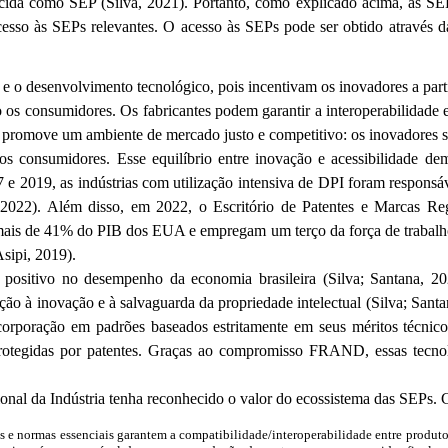
cida como SEP (Silva, 2021). Portanto, como explicado acima, as
SE
acesso às
SEPs
relevantes. O acesso às
SEPs
pode ser obtido através d
 o desenvolvimento tecnológico, pois incentivam os inovadores a parti
os consumidores. Os fabricantes podem garantir a interoperabilidade e 
promove um ambiente de mercado justo e competitivo: os inovadores s
os consumidores. Esse equilíbrio entre inovação e acessibilidade 
7 e 2019, as indústrias com utilização intensiva de DPI foram respons
22). Além disso, em 2022, o Escritório de Patentes e Marcas Re
r mais de 41% do PIB dos EUA e empregam um terço da força de trabal
sipi
, 2019).
 positivo no desempenho da economia brasileira (Silva; Santana, 20
ção à inovação e à salvaguarda da propriedade intelectual (Silva; San
orporação em padrões baseados estritamente em seus méritos técnicos 
protegidas por patentes. Graças ao compromisso FRAND, essas tecnol
nal da Indústria tenha reconhecido o valor do ecossistema das
SEPs
. 
s e normas essenciais garantem a compatibilidade/interoperabilidade entre produto