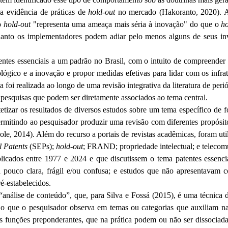
a evidência de práticas de
hold
-out
no mercado (
Hakoranto
, 2020). 
 o
hold
-out
"representa uma ameaça mais séria à inovação" do que o
h
quanto os implementadores podem adiar pelo menos alguns de seus inv
entes essenciais a um padrão no Brasil, com o intuito de compreender 
gico e a inovação e propor medidas efetivas para lidar com os infrato
a foi realizada ao longo de uma revisão integrativa da literatura de per
 e pesquisas que podem ser diretamente associados ao tema central.
etizar os resultados de diversos estudos sobre um tema específico de f
itindo ao pesquisador produzir uma revisão com diferentes propósitos,
ole
, 2014). Além do recurso a portais de revistas acadêmicas, foram util
l
Patents
(
SEPs
);
hold
-out
; FRAND; propriedade intelectual; e telecom
ublicados entre 1977 e 2024 e que discutissem o tema patentes esse
ia pouco clara, frágil e/ou confusa; e estudos que não apresentavam 
é-estabelecidos.
a “análise de conteúdo”, que, para Silva e
Fossá
(2015), é uma técnica d
r o que o pesquisador observa em temas ou categorias que auxiliam n
funções preponderantes, que na prática podem ou não ser dissociadas: