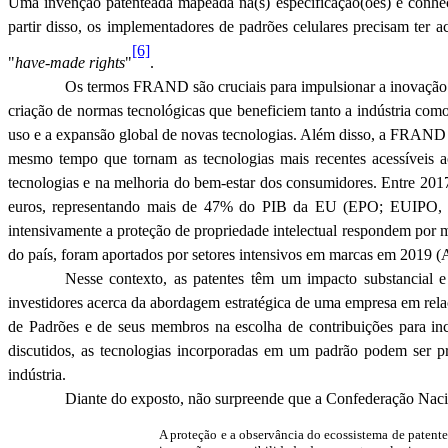
Uma invenção patenteada mapeada na(s) especificação(
ões
) é conhe
partir disso, os implementadores de padrões celulares precisam ter 
[6]
"
have-made
rights
"
.
Os termos FRAND são cruciais para impulsionar a inovação e
criação de normas tecnológicas que beneficiem tanto a indústria como 
uso e a expansão global de novas tecnologias. Além disso, a FRAND 
mesmo tempo que tornam as tecnologias mais recentes acessíveis a
tecnologias e na melhoria do bem-estar dos consumidores. Entre 201
euros, representando mais de 47% do PIB da EU (EPO; EUIPO, 20
intensivamente a proteção de propriedade intelectual respondem po
do país, foram aportados por setores intensivos em marcas em 2019 (
A
Nesse contexto, as patentes têm um impacto substancial e
investidores acerca da abordagem estratégica de uma empresa em rela
de Padrões e de seus membros na escolha de contribuições para inc
discutidos, as tecnologias incorporadas em um padrão podem ser 
indústria.
Diante do exposto, não surpreende que a Confederação Nacio
A proteção e a observância do ecossistema de patente