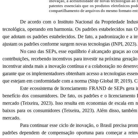
inovação, a acessibilidade de novas tecnologias ao
patentes essenciais que os produtos eletrônicos po
compartilhamento de arquivos do mesmo formato entre d
De acordo com o Instituto Nacional da Propriedade Indust
tecnológica, operando em harmonia. Os padrões estabelecidos nas 
que adotam os padrões estabelecidos.
De fato, a padronização e a i
ajustam os padrões conforme surgem novas tecnologias (INPI, 2023).
No caso das
SEPs
, esse equilíbrio é alcançado graças ao
contribuições, recebendo incentivos para investir na próxima geração
incentivar ainda mais a inovação contínua e a colaboração no dese
garante que os implementadores obtenham acesso a tecnologias essenci
que estejam em conformidade com a norma (
Ship
Global IP, 2019). 
Este ecossistema de licenciamento FRAND de
SEPs
gera i
benefício dos consumidores.
De fato, os padrões e o licenciamento
mercado (Teixeira, 2023). Isso resulta em economias de escala em ní
baixos para os consumidores (Teixeira, 2023). Além disso, também
mercado.
Para continuar esse ciclo de inovação, o Brasil precisa pro
padrões dependem de compensação oportuna para começar a reinv