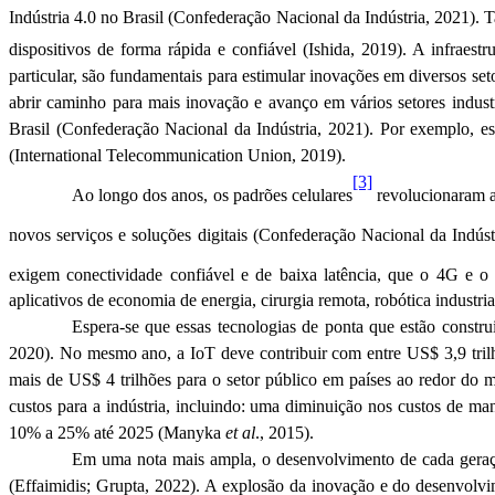
Indústria 4.0 no Brasil (
Confederação Nacional da Indústria, 2021)
. 
dispositivos de forma rápida e confiável (
Ishida
, 2019).
A infraestr
particular, são fundamentais para estimular inovações em diversos seto
abrir caminho para mais inovação e avanço em vários setores industr
Brasil (
Confederação Nacional da Indústria, 2021)
. Por exemplo, e
(
International
Telecommunication
Union, 2019
).
[3]
Ao longo dos anos, os padrões celulares
revolucionaram a
novos serviços e soluções digitais (
Confederação Nacional da Indúst
exigem conectividade confiável e de baixa latência, que o
4G
e 
aplicativos de economia de energia, cirurgia remota, robótica industria
Espera-se que essas tecnologias de ponta que estão constr
2020). No mesmo ano, a
IoT
deve contribuir com entre US$ 3,9 tril
mais de US$ 4 trilhões para o setor público em países ao redor do
custos para a indústria, incluindo: uma diminuição nos custos d
10% a 25% até 2025 (
Manyka
et al
., 2015).
Em uma nota mais ampla, o desenvolvimento de cada geraçã
(
Effaimidis
;
Grupta
, 2022). A explosão da inovação e do desenvolvim