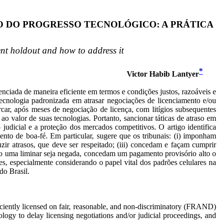
O DO PROGRESSO TECNOLÓGICO: A PRÁTICA
ent holdout and how to address it
*
Victor
Habib
Lantyer
enciada de maneira eficiente em termos e condições justos, razoáveis e
cnologia padronizada em atrasar negociações de licenciamento e/ou
ar, após meses de negociação de licença, com litígios subsequentes
ao valor de suas tecnologias. Portanto, sancionar táticas de atraso em
 judicial e a proteção dos mercados competitivos. O artigo identifica
ento de boa-fé. Em particular, sugere que os tribunais: (i) imponham
ir atrasos, que deve ser respeitado; (
iii
) concedam e façam cumprir
aso uma liminar seja negada, concedam um pagamento provisório alto o
s, especialmente considerando o papel vital dos padrões celulares na
do Brasil.
ficiently licensed on fair, reasonable, and non-discriminatory (FRAND)
logy to delay licensing negotiations and/or judicial proceedings, and