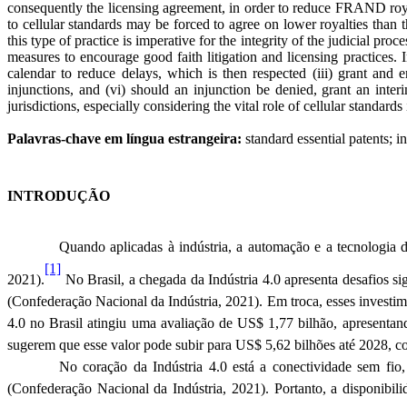
consequently the licensing agreement, in order to reduce FRAND royalt
to cellular standards may be forced to agree on lower royalties than t
this type of practice is imperative for the integrity of the judicial 
measures to encourage good faith litigation and licensing practices. In 
calendar to reduce delays, which is then respected (iii) grant and
injunctions, and (vi) should an injunction be denied, grant an int
jurisdictions, especially considering the vital role of cellular standards 
Palavras-chave em língua estrangeira:
standard
essential
patents
;
in
INTRODUÇÃO
Quando aplicadas à indústria, a automação e a tecnologia
[1]
2021).
No Brasil, a chegada da Indústria 4.0 apresenta desafios si
(
Confederação Nacional da Indústria, 2021)
. Em troca, esses investi
4.0 no Brasil atingiu uma avaliação de US$ 1,77 bilhão, apresent
sugerem que esse valor pode subir para US$ 5,62 bilhões até 2028,
No coração da Indústria 4.0 está a conectividade sem fio
(
Confederação Nacional da Indústria, 2021)
. Portanto, a disponibi