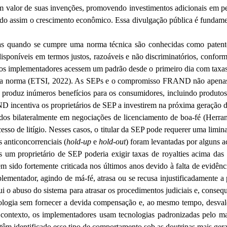
m valor de suas invenções, promovendo investimentos adicionais em p
do assim o crescimento econômico. Essa divulgação pública é fundament
das quando se cumpre uma norma técnica são conhecidas como patent
sponíveis em termos justos, razoáveis e não discriminatórios, confo
 implementadores acessem um padrão desde o primeiro dia com taxas d
a a norma (ETSI, 2022). As
SEPs
e o compromisso FRAND não apenas a
produz inúmeros benefícios para os consumidores, incluindo produtos 
D incentiva os proprietários de SEP a investirem na próxima geração d
 bilateralmente em negociações de licenciamento de boa-fé (
Herra
o de litígio. Nesses casos, o titular da SEP pode requerer uma liminar
os
anticoncorrenciais
(
hold-up
e
hold
-out
) foram levantadas por alguns ac
ais um proprietário de SEP poderia exigir taxas de royalties acima 
tem sido fortemente criticada nos últimos anos devido à falta de evidênc
ementador, agindo de má-fé, atrasa ou se recusa injustificadamente a 
i o abuso do sistema para atrasar os procedimentos judiciais e, conse
logia sem fornecer a devida compensação e, ao mesmo tempo, desvalor
 contexto, os implementadores usam tecnologias padronizadas pelo m
s têm identificado esse tipo de comportamento sob as doutrinas mais gerai