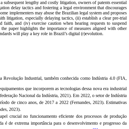
 subsequent lengthy and costly litigation, owners of patents essential
gation delay tactics and fostering a legal environment that discourages
how some implementers may abuse the Brazilian legal system and proposes
ith litigation, especially delaying tactics, (ii) establish a clear pre-trial
d faith, and (iv) exercise caution when hearing requests to suspend
 the paper highlights the importance of measures aligned with other
andards will play a key role in Brazil’s digital (r)evolution.
ta Revolução Industrial, também conhecida como Indústria 4.0 (FIA,
 equipamentos que incorporem as tecnologias dessa nova era industrial
ederação Nacional da Indústria, 2021)
. Em 2022, o setor de Indústria
íodo de cinco anos, de 2017 a 2022 (Fernandes, 2023). Estimativas
des, 2023).
apel crucial no funcionamento eficiente dos processos de produção
ada é de extrema importância para o desenvolvimento e progresso da