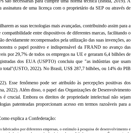
Ps
são necessárias para cumprir uma norma técnica (
Ishida
, 2019). A
a assinatura de uma licença com o proprietário da SEP ou através de
lharem as suas tecnologias mais avançadas, contribuindo assim para a
compatibilidade entre dispositivos de diferentes marcas, facilitando o
ão devidamente recompensados pela utilização das suas invenções, ao
demonstra o papel positivo e indispensável da FRAND no avanço das
áveis por 29,7% de todos os empregos na UE e geraram 6,4 bilhões de
gistradas dos EUA (USPTO) concluiu que "as indústrias que usam
ho total"(USTO, 2022). No Brasil, US$ 287,7 bilhões, ou 14% do PIB
22). Esse fenômeno pode ser atribuído às percepções positivas dos
tana, 2022). Além disso, o papel das Organizações de Desenvolvimento
é crucial. Embora os direitos de propriedade intelectual não sejam
ogias patenteadas proporcionam acesso em termos razoáveis para a
Como explica a Confederação:
s fabricados por diferentes empresas, o estímulo à pesquisa de desenvolvimento e