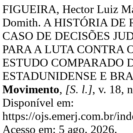
FIGUEIRA, Hector Luiz Ma
Domith. A HISTÓRIA D
CASO DE DECISÕES JU
PARA A LUTA CONTRA 
ESTUDO COMPARADO D
ESTADUNIDENSE E BRA
Movimento
,
[S. l.]
, v. 18, 
Disponível em:
https://ojs.emerj.com.br/i
Acesso em: 5 ago. 2026.