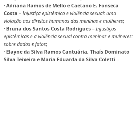
·
Adriana Ramos de Mello e Caetano E. Fonseca
Costa
–
Injustiça epistêmica e violência sexual: uma
violação aos direitos humanos das meninas e mulheres
;
·
Bruna dos Santos Costa Rodrigues
–
Injustiças
epistêmicas e a violência sexual contra meninas e mulheres:
sobre dados e fatos
;
·
Elayne da Silva Ramos Cantuária, Thaís Dominato
Silva Teixeira e Maria Eduarda da Silva Coletti
–
Injustiça epistêmica nas narrativas de violência obstétrica
;
·
Michael Guedes
–
As múltiplas injustiças epistêmicas no
caso da mamadeira de cocaína
;
·
Miriam Jerade
–
A instituição da justiça em face das
injustiças epistêmicas da violência sexual
.
Todos os textos foram avaliados por pares, receberam
registro DOI individual e estão disponíveis para acesso
aberto em:
https://ojs.emerj.com.br/index.php/direitoemmovimento